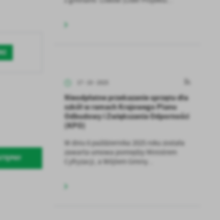
RZ
a
kom
17 - 10 - 2025
Nieodpłatne przekazanie sprzętu dla
szkół w ramach Krajowego Planu
z
Odbudowy i Zwiększania Odporności
(KPO)
ci
W dniu 6 października 2025 roku została
zawarta umowa pomiędzy Ministrem
STĘPNY
Cyfryzacji, a Wójtem Gminy...
.