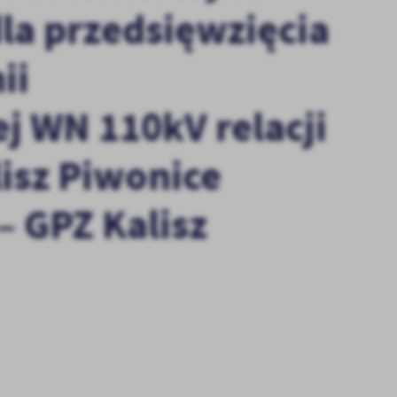
a przedsięwzięcia
ii
j WN 110kV relacji
isz Piwonice
 GPZ Kalisz
stawienia
anujemy Twoją prywatność. Możesz zmienić ustawienia cookies lub zaakceptować je