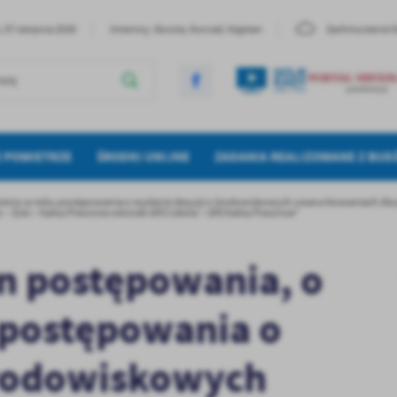
, 07 sierpnia 2026
Imieniny: Dorota, Konrad, Kajetan
Zachmurzenie 
E POWIETRZE
ŚRODKI UNIJNE
ZADANIA REALIZOWANE Z BUD
ieniu w toku postępowania o wydanie decyzji o środowiskowych uwarunkowaniach dla p
– Żuki – Kalisz Piwonice odcinek GPZ Ceków – GPZ Kalisz Piwonice”
n postępowania, o
 postępowania o
środowiskowych