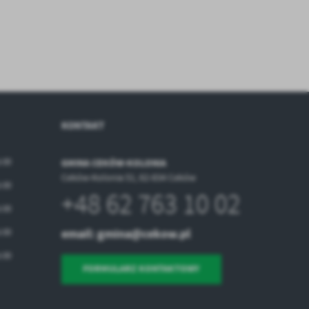
a
w
KONTAKT
5:00
GMINA CEKÓW-KOLONIA
Ceków-Kolonia 51, 62-834 Ceków
5:00
+48 62 763 10 02
5:00
email:
gmina@cekow.pl
5:00
5:00
FORMULARZ KONTAKTOWY