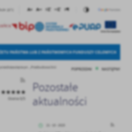
20°C
Duże
ŻETU PAŃSTWA LUB Z PAŃSTWOWYCH FUNDUSZY CELOWYCH
rzedsięwzięcia pn. „Przebudowa linii
POPRZEDNI
NASTĘPNY
Pozostałe
aktualności
Ocena 0/5
21 - 10 - 2025