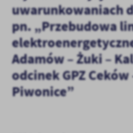
uwarunkowaniach dl
pn. „Przebudowa lin
elektroenergetyczne
Adamów – Żuki – Kal
odcinek GPZ Ceków –
Piwonice”
U
Sz