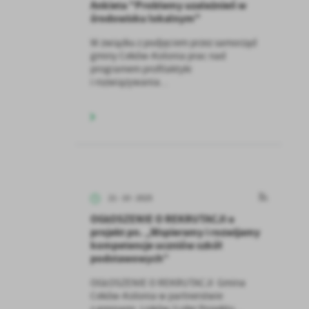
Ankieta "Problemy uzależnień w
środowisku lokalnym"
W związku z podjęciem przez samorząd
gminy Ceków-Kolonia prac nad
programem profilaktyki
i rozwiązywania...
21 - 10 - 2025
OGŁOSZENIE O REKRUTACJI o
projekt pn. „Wspieramy i rozwijamy
kompetencje uczniów szkół
podstawowych”
OGŁOSZENIE O REKRUTACJI Gmina
Ceków-Kolonia w partnerstwie
z gminami: Lisków (Lider Projektu...