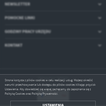
NEWSLETTER
POMOCNE LINKI
GODZINY PRACY URZĘDU
KONTAKT
ZAPISZ WYBRANE
Odwiedzin: 766873
Strona korzysta z plików cookies w celu realizacji usług. Możesz określić
warunki przechowywania lub dostępu do plików cookies klikając przycisk
Online: 4
Ustawienia. Aby dowiedzieć się więcej zachęcamy do zapoznania się z
ODRZUĆ WSZYSTKIE
Polityką Cookies oraz Polityką Prywatności.
ZEZWÓL NA WSZYSTKIE
USTAWIENIA