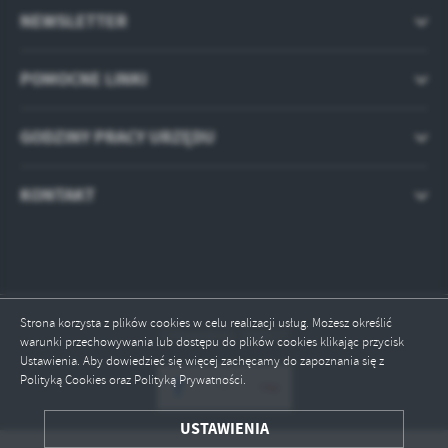
NEWSLETTER
POMOCNE LINKI
GODZINY PRACY URZĘDU
KONTAKT
Strona korzysta z plików cookies w celu realizacji usług. Możesz określić
Odwiedzin: 766627
warunki przechowywania lub dostępu do plików cookies klikając przycisk
Ustawienia. Aby dowiedzieć się więcej zachęcamy do zapoznania się z
Polityką Cookies oraz Polityką Prywatności.
ZAPISZ WYBRANE
USTAWIENIA