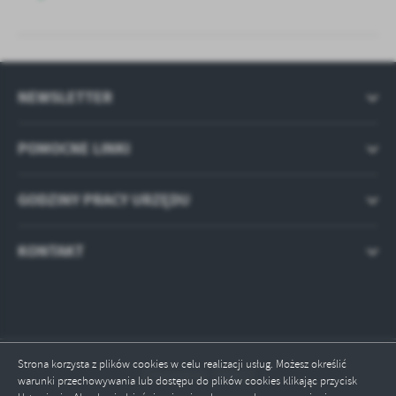
NEWSLETTER
POMOCNE LINKI
GODZINY PRACY URZĘDU
KONTAKT
Strona korzysta z plików cookies w celu realizacji usług. Możesz określić
Odwiedzin: 766622
warunki przechowywania lub dostępu do plików cookies klikając przycisk